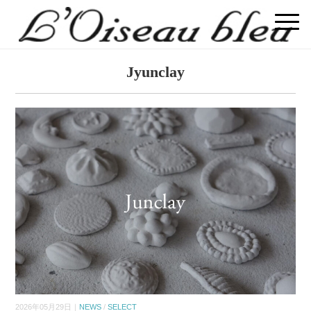
Jyunclay
2026年05月29日｜
NEWS
/
SELECT