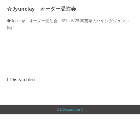
☆Jyunclay オーダー受注会
◆Junclay オーダー受注会 6/1～6/29 陶芸家のハヤシダジュンコ
氏に
...
L'Oiseau bleu
©
L'Oiseau bleu X