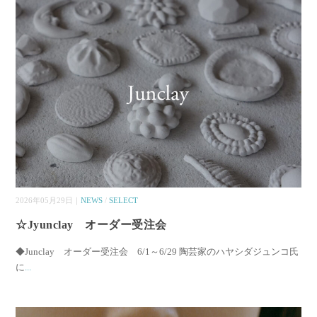
2026年05月29日｜
NEWS
/
SELECT
☆Jyunclay オーダー受注会
◆Junclay オーダー受注会 6/1～6/29 陶芸家のハヤシダジュンコ氏
に
...