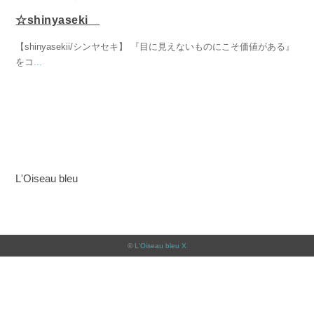
☆shinyaseki
【shinyasekii/シンヤセキ】 『目に見えないものにこそ価値がある』
をコ
...
L'Oiseau bleu
©
L'Oiseau bleu X