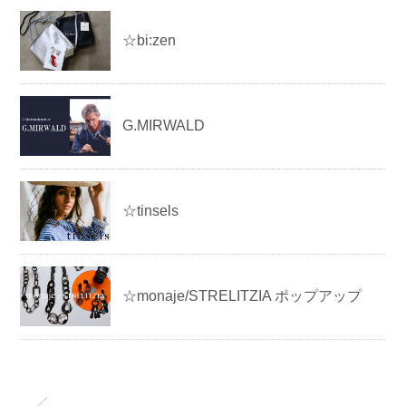
☆bi:zen
G.MIRWALD
☆tinsels
☆monaje/STRELITZIA ポップアップ