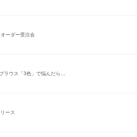
ay オーダー受注会
ブラウス「3色」で悩んだら…
リリース