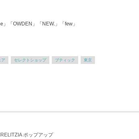
hree」「OWDEN」「NEW.」「few」
ェア
セレクトショップ
ブティック
東京
STRELITZIA ポップアップ